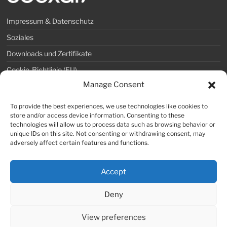
Impressum & Datenschutz
Soziales
Downloads und Zertifikate
Cookie-Richtlinie (EU)
Manage Consent
COEXAL GmbH
To provide the best experiences, we use technologies like cookies to
store and/or access device information. Consenting to these
Telefon: +49 36253 315-0
technologies will allow us to process data such as browsing behavior or
Telefax: +49 36253 315-99
unique IDs on this site. Not consenting or withdrawing consent, may
adversely affect certain features and functions.
E-Mail: info@coexal.de
Accept
Deny
View preferences