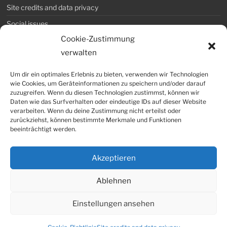
Site credits and data privacy
Social issues
Cookie-Zustimmung
Download and Certificates
verwalten
Careers and traineeships
Um dir ein optimales Erlebnis zu bieten, verwenden wir Technologien
wie Cookies, um Geräteinformationen zu speichern und/oder darauf
COEXAL GmbH
zuzugreifen. Wenn du diesen Technologien zustimmst, können wir
Daten wie das Surfverhalten oder eindeutige IDs auf dieser Website
Tel. No.: +49 36253 315-0
verarbeiten. Wenn du deine Zustimmung nicht erteilst oder
Facsimile: +49 36253 315-99
zurückziehst, können bestimmte Merkmale und Funktionen
beeinträchtigt werden.
email: info@coexal.de
Akzeptieren
Ablehnen
Einstellungen ansehen