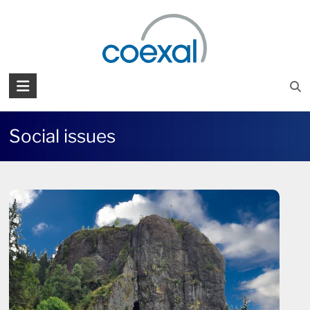
Skip
to
content
COEXAL
Präzision
in
Social issues
Millionen